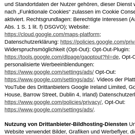
und Standortdaten der Nutzer gehören, dieser Dienst w
nach „Funktionale Cookies“ zulassen im Cookie Conse
aktiviert. Rechtsgrundlagen: Berechtigte Interessen (Ar
Abs. 1 S. 1 lit. f) DSGVO); Website:
https://cloud.google.com/maps-platform
;
Datenschutzerklärung:
https://policies.google.com/pri
Widerspruchsmöglichkeit (Opt-Out): Opt-Out-Plugin:
https://tools.google.com/dlpage/gaoptout?hl=de
, Opt-
personalisierte Werbeeinblendungen:
https://www.google.com/settings/ads/
Opt-Out:
https://www.google.com/settings/ads/
. Videos der Plat
YouTube des Drittanbieters Google Ireland Limited, G
House, Barrow Street, Dublin 4, Irland) Datenschutzer
https://www.google.com/policies/privacy/
, Opt-Out:
https://www.google.com/settings/ads/
.
Nutzung von Drittanbieter-Bildhosting-Diensten
Un
Website verwendet Bilder, Grafiken und Werbeflyer, d